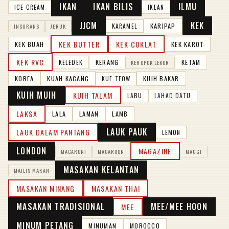
IKAN
IKAN BILIS
ILMU
ICE CREAM
IKLAN
JJCM
KEK
KARIPAP
KARAMEL
INSURANS
JERUK
KEK BUTTER
KEK COKLAT
KEK BUAH
KEK KAROT
KEK RVC
KERANG
KETAM
KELEDEK
KEROPOK LEKOR
KOREA
KUAH KACANG
KUIH BAKAR
KUE TEOW
KUIH MUIH
KUIH TALAM
LABU
LAHAD DATU
LAKSA
LALA
LAMAN
LAMB
LAUK PAUK
LAUK DALAM PANTANG
LEMON
LONDON
MAGAZINE
MACARONI
MACAROON
MAGGI
MASAKAN KELANTAN
MAJLIS MAKAN
MASAKAN MINANG
MASAKAN THAI
MASAKAN TRADISIONAL
MEE/MEE HOON
MEE
MINUM PETANG
MINUMAN
MOROCCO