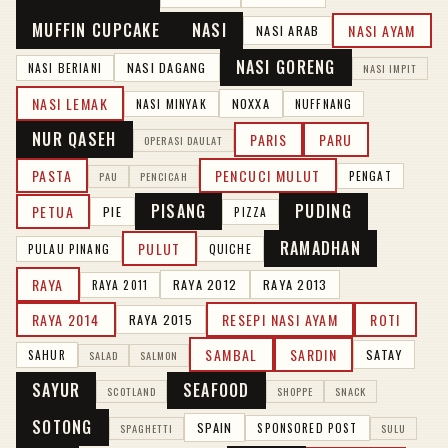
MUFFIN CUPCAKE
NASI
NASI AYAM
NASI ARAB
NASI GORENG
NASI DAGANG
NASI BERIANI
NASI IMPIT
NASI LEMAK
NOXXA
NASI MINYAK
NUFFNANG
NUR QASEH
PARIS
PARU
OPERASI DAULAT
PASTA
PENCUCI MULUT
PENGAT
PAU
PENCICAH
PISANG
PUDING
PETUA
PIE
PIZZA
RAMADHAN
PULUT
PULAU PINANG
QUICHE
RAYA
RAYA 2012
RAYA 2013
RAYA 2011
RAYA 2014
RESEPI NASI AYAM
ROTI
RAYA 2015
SAMBAL
SARDIN
SATAY
SAHUR
SALAD
SALMON
SAYUR
SEAFOOD
SCOTLAND
SHOPPE
SNACK
SOTONG
SPAIN
SPONSORED POST
SPAGHETTI
SULU