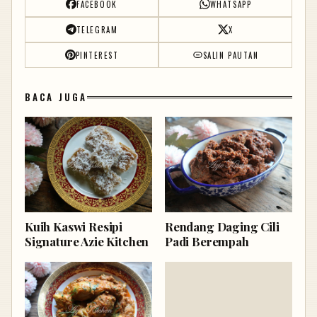
FACEBOOK
WHATSAPP
TELEGRAM
X
PINTEREST
SALIN PAUTAN
BACA JUGA
Kuih Kaswi Resipi
Rendang Daging Cili
Signature Azie Kitchen
Padi Berempah