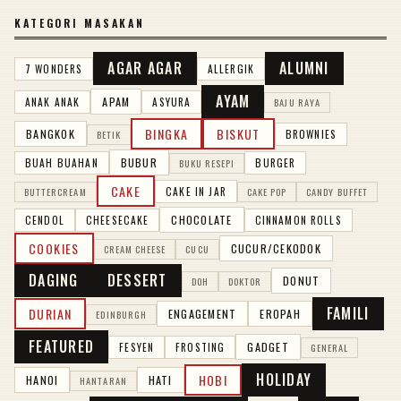
KATEGORI MASAKAN
AGAR AGAR
ALUMNI
7 WONDERS
ALLERGIK
AYAM
APAM
ANAK ANAK
ASYURA
BAJU RAYA
BINGKA
BISKUT
BANGKOK
BROWNIES
BETIK
BUBUR
BUAH BUAHAN
BURGER
BUKU RESEPI
CAKE
CAKE IN JAR
BUTTERCREAM
CAKE POP
CANDY BUFFET
CHOCOLATE
CENDOL
CHEESECAKE
CINNAMON ROLLS
COOKIES
CUCUR/CEKODOK
CREAM CHEESE
CUCU
DAGING
DESSERT
DONUT
DOH
DOKTOR
FAMILI
DURIAN
ENGAGEMENT
EROPAH
EDINBURGH
FEATURED
GADGET
FESYEN
FROSTING
GENERAL
HOLIDAY
HOBI
HANOI
HATI
HANTARAN