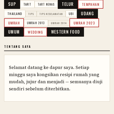
SUP
TELUR
TEMPAHAN
TART
TART NENAS
UDANG
THAILAND
UBI
TIPS
TIPS KESELAMATAN
UMRAH
UMRAH 2023
UMRAH 2013
UMRAH 2014
UMUM
WESTERN FOOD
WEDDING
TENTANG SAYA
Selamat datang ke dapur saya. Setiap
minggu saya kongsikan resipi rumah yang
mudah, jujur dan menjadi — semuanya diuji
sendiri sebelum diterbitkan.