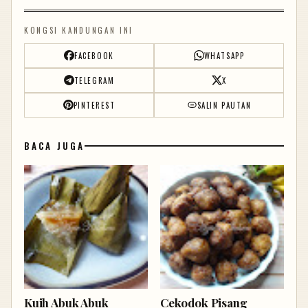
KONGSI KANDUNGAN INI
FACEBOOK
WHATSAPP
TELEGRAM
X
PINTEREST
SALIN PAUTAN
BACA JUGA
Kuih Abuk Abuk
Cekodok Pisang