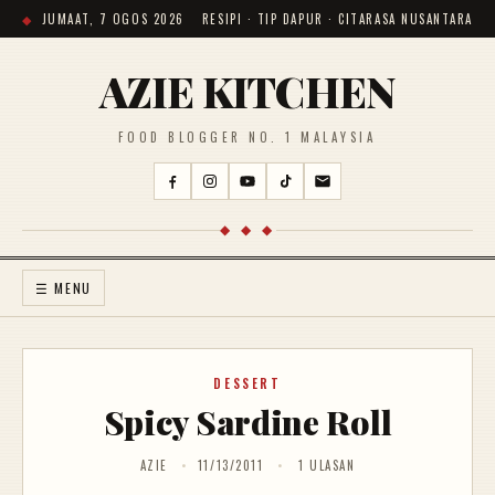
JUMAAT, 7 OGOS 2026
RESIPI · TIP DAPUR · CITARASA NUSANTARA
AZIE KITCHEN
FOOD BLOGGER NO. 1 MALAYSIA
◆ ◆ ◆
☰ MENU
DESSERT
Spicy Sardine Roll
AZIE
11/13/2011
1 ULASAN