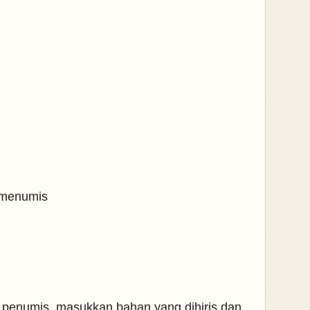
k menumis
penumis. masukkan bahan yang dihiris dan