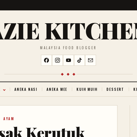
AZIE KITCHE
MALAYSIA FOOD BLOGGER
◆ ◆ ◆
K
ANEKA NASI
ANEKA MEE
KUIH MUIH
DESSERT
K
AYAM
sak Kerutuk