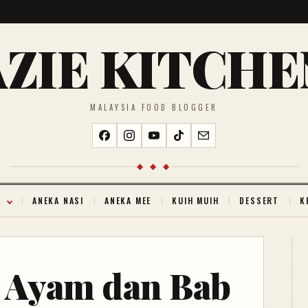
AZIE KITCHE
MALAYSIA FOOD BLOGGER
◆ ◆ ◆
K
ANEKA NASI
ANEKA MEE
KUIH MUIH
DESSERT
K
 Ayam dan Bab