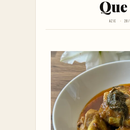
Que
AZIE
28