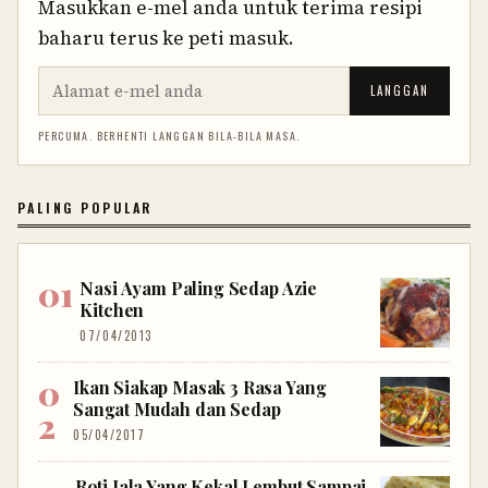
Masukkan e-mel anda untuk terima resipi
baharu terus ke peti masuk.
LANGGAN
PERCUMA. BERHENTI LANGGAN BILA-BILA MASA.
PALING POPULAR
Nasi Ayam Paling Sedap Azie
Kitchen
07/04/2013
Ikan Siakap Masak 3 Rasa Yang
Sangat Mudah dan Sedap
05/04/2017
Roti Jala Yang Kekal Lembut Sampai