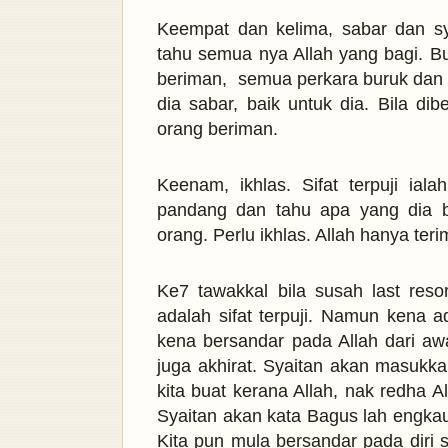
Keempat dan kelima, sabar dan sy
tahu semua nya Allah yang bagi. B
beriman, semua perkara buruk dan ba
dia sabar, baik untuk dia. Bila dib
orang beriman.
Keenam, ikhlas. Sifat terpuji ial
pandang dan tahu apa yang dia bu
orang. Perlu ikhlas. Allah hanya te
Ke7 tawakkal bila susah last resor
adalah sifat terpuji. Namun kena ad
kena bersandar pada Allah dari aw
juga akhirat. Syaitan akan masukka
kita buat kerana Allah, nak redha A
Syaitan akan kata Bagus lah engkau
Kita pun mula bersandar pada diri se