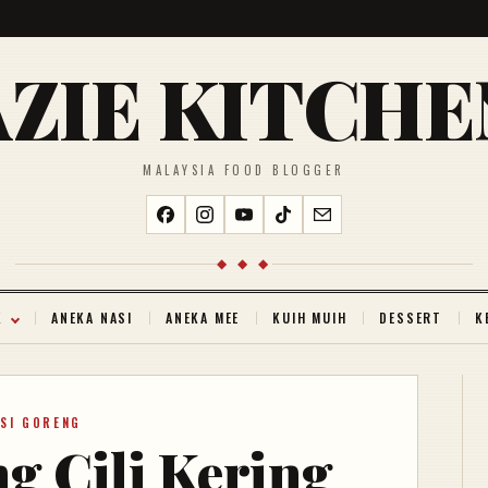
AZIE KITCHE
MALAYSIA FOOD BLOGGER
◆ ◆ ◆
K
ANEKA NASI
ANEKA MEE
KUIH MUIH
DESSERT
K
SI GORENG
g Cili Kering