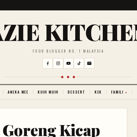
AZIE KITCHE
FOOD BLOGGER NO. 1 MALAYSIA
◆ ◆ ◆
ANEKA MEE
KUIH MUIH
DESSERT
KEK
FAMILI
 Goreng Kicap