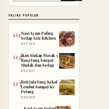
PALING POPULAR
Nasi Ayam Paling
Sedap Azie Kitchen
4/07/2013
Ikan Siakap Masak 3
Rasa Yang Sangat
Mudah dan Sedap
4/05/2017
Roti Jala Yang Kekal
Lembut Sampai Ke
Petang
8/05/2014
Kari Ayam Sedap