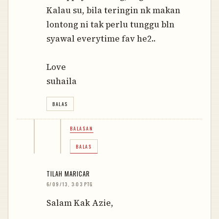
Kalau su, bila teringin nk makan
lontong ni tak perlu tunggu bln
syawal everytime fav he2..
Love
suhaila
BALAS
BALASAN
BALAS
TILAH MARICAR
6/09/13, 3:03 PTG
Salam Kak Azie,