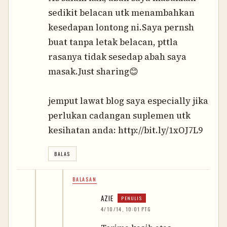
sedikit belacan utk menambahkan
kesedapan lontong ni.Saya pernsh
buat tanpa letak belacan, pttla
rasanya tidak sesedap abah saya
masak.Just sharing😊
jemput lawat blog saya especially jika
perlukan cadangan suplemen utk
kesihatan anda: http://bit.ly/1xOJ7L9
BALAS
BALASAN
AZIE
4/10/14, 10:01 PTG