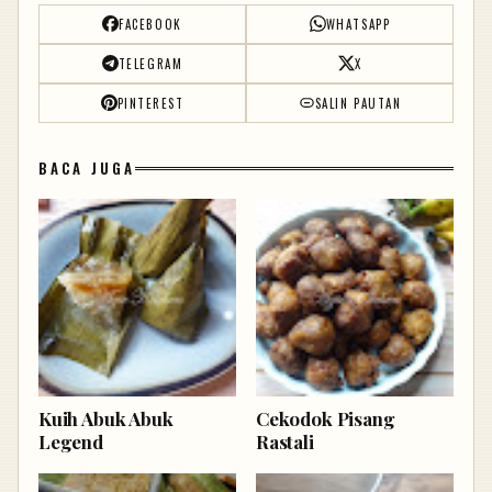
FACEBOOK
WHATSAPP
TELEGRAM
X
PINTEREST
SALIN PAUTAN
BACA JUGA
Kuih Abuk Abuk
Cekodok Pisang
Legend
Rastali