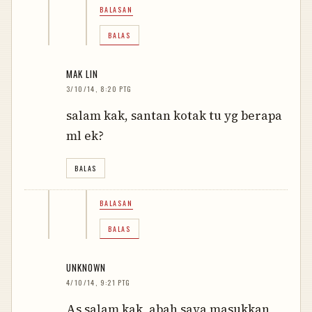
BALASAN
BALAS
MAK LIN
3/10/14, 8:20 PTG
salam kak, santan kotak tu yg berapa
ml ek?
BALAS
BALASAN
BALAS
UNKNOWN
4/10/14, 9:21 PTG
As salam kak, abah saya masukkan