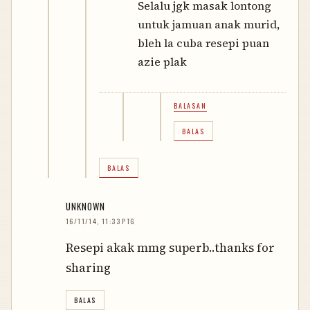
Selalu jgk masak lontong
untuk jamuan anak murid,
bleh la cuba resepi puan
azie plak
BALASAN
BALAS
BALAS
UNKNOWN
16/11/14, 11:33 PTG
Resepi akak mmg superb..thanks for
sharing
BALAS