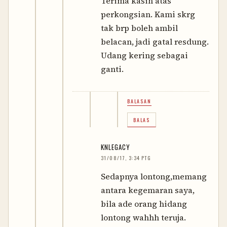
Terima kasih atas
perkongsian. Kami skrg
tak brp boleh ambil
belacan, jadi gatal resdung.
Udang kering sebagai
ganti.
BALASAN
BALAS
KNLEGACY
31/08/17, 3:34 PTG
Sedapnya lontong,memang
antara kegemaran saya,
bila ade orang hidang
lontong wahhh teruja.