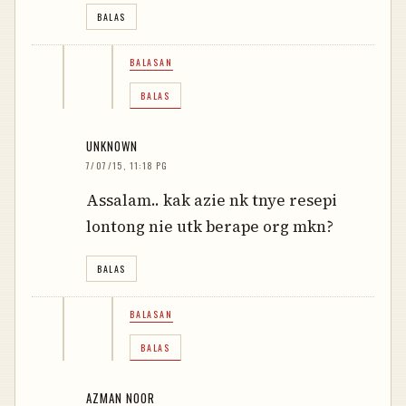
BALAS
BALASAN
BALAS
UNKNOWN
7/07/15, 11:18 PG
Assalam.. kak azie nk tnye resepi
lontong nie utk berape org mkn?
BALAS
BALASAN
BALAS
AZMAN NOOR