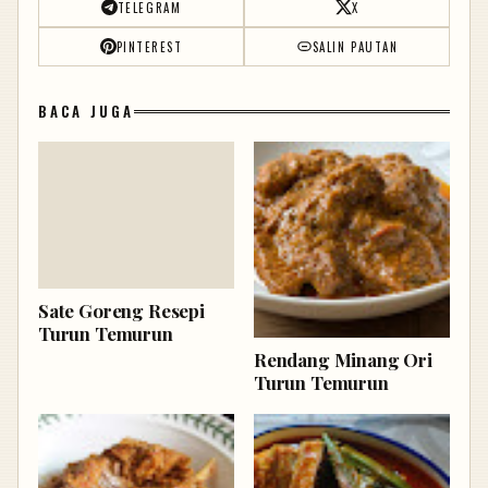
TELEGRAM
X
PINTEREST
SALIN PAUTAN
BACA JUGA
Sate Goreng Resepi
Turun Temurun
Rendang Minang Ori
Turun Temurun