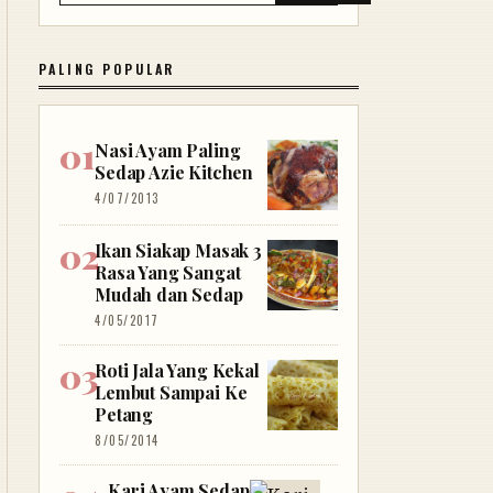
PALING POPULAR
Nasi Ayam Paling
Sedap Azie Kitchen
4/07/2013
Ikan Siakap Masak 3
Rasa Yang Sangat
Mudah dan Sedap
4/05/2017
Roti Jala Yang Kekal
Lembut Sampai Ke
Petang
8/05/2014
Kari Ayam Sedap