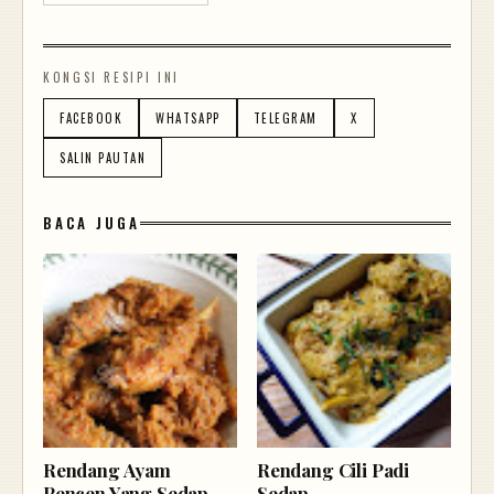
KONGSI RESIPI INI
FACEBOOK
WHATSAPP
TELEGRAM
X
SALIN PAUTAN
BACA JUGA
Rendang Ayam
Rendang Cili Padi
Pencen Yang Sedap
Sedap